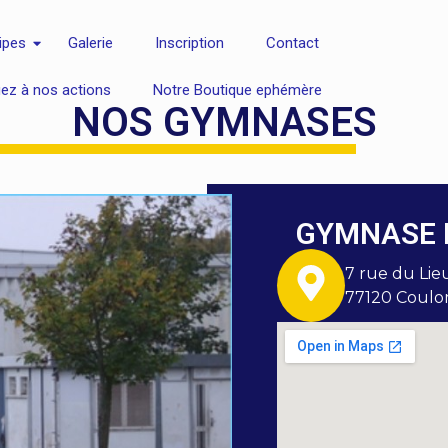
ipes
Galerie
Inscription
Contact
uez à nos actions
Notre Boutique ephémère
NOS GYMNASES
GYMNASE 
7 rue du Lie
77120 Coulo