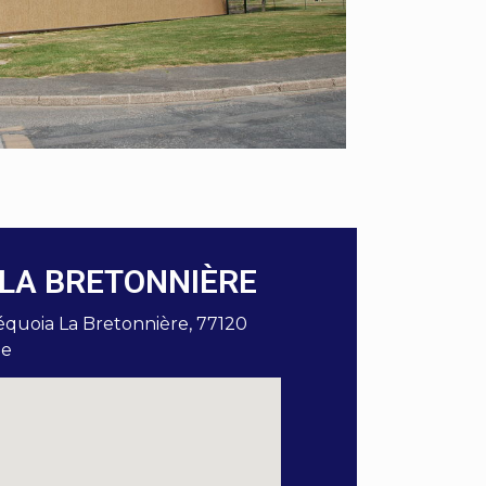
LA BRETONNIÈRE
quoia La Bretonnière, 77120
ie