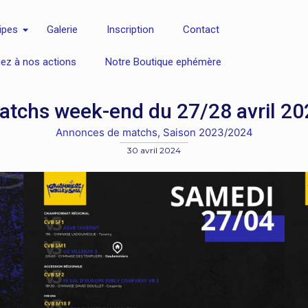
ipes
Galerie
Inscription
Contact
uez à nos actions
Notre Boutique ephémère
atchs week-end du 27/28 avril 20
Annonces de matchs
,
Saison 2023/2024
30 avril 2024